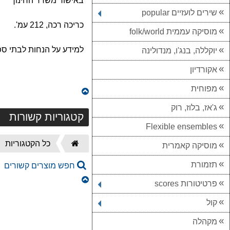
באישור משרד החינוך
שירים לועזיים popular
כריכה רכה, 212 עמ'.
מוסיקה עממית folk/world
למידע על הנחות לבתי ספר
יוקללה, בנג'ו, מנדולינה
אקורדיון
מפוחית
ג'אז, בלוז, רוק
קטגוריות קשורות
Flexible ensembles
דף
כל הקטגוריות
מוסיקה קאמרית
הבית
תזמורת
חפש מוצרים קשורים
פרטיטורות scores
קול
מקהלה