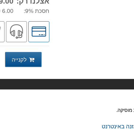
אצלנו רק:
.00 ₪
חסכת 9%:
6.00 ₪
לחץ
שיר
לאפשרויות
מקצ
תשלומים
לקנייה
 מוסיקה.
נה באינטרנט