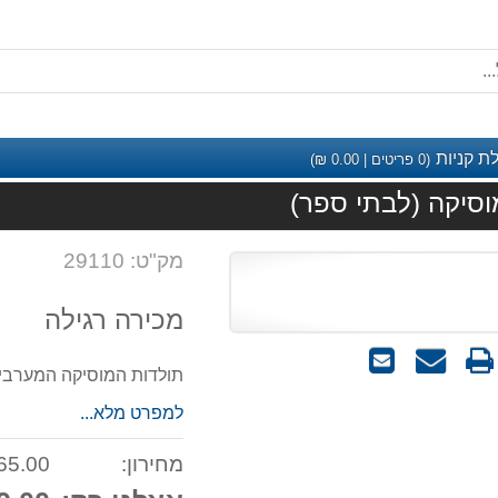
ת קניות
(
0
פריטים |
0.00
₪)
וסיקה (לבתי ספר)
מק"ט: 29110
מכירה רגילה
שאל
שלח
תולדות המוסיקה המערבית 
אותנו
לחבר
על
למפרט מלא...
המוצר
מחירון:
65.00 ₪