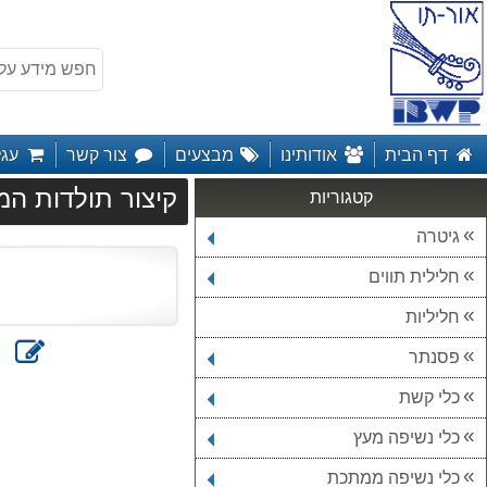
דף הבית
אודותינו
מבצעים
צור קשר
עגל
קיצור תולדות המ
קטגוריות
גיטרה
חלילית תווים
חליליות
כתוב
הדפס
פסנתר
חוות
דעת
כלי קשת
כלי נשיפה מעץ
כלי נשיפה ממתכת