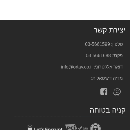
יצירת קשר
טלפון:
03-5661599
פקס':
03-5661688
דואר אלקטרוני:
info@ortav.co.il
מדיה דיגיטאלית:
עקוב
מצא
אחרינו
אותנו
ב-
ב-
קניה בטוחה
facebook
Waze