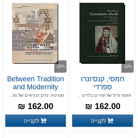
-10%
-10%
חמסי, קנסיונרו
Between Tradition
ספרדי
and Modernity
אוסף גדול של שירים בלדינו מאת אלברטו חמסי
מנגינות ימים הנוראים של מנהג אשכנז לפי חזן מאיר לוי מאסלינגן
162.00 ₪
162.00 ₪
פרטים נוספים
פרטים
לקנייה
לקנייה
פרטים נוספים
פרטים נוספים