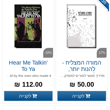
-10%
-17%
המורה המצליח -
Hear Me Talkin'
להנות יותר,
To Ya
להרוויח יותר
מדריך מעשי למורים למוסיקה, ספר מודפס
The story of jazz as told by the men who made it
112.00 ₪
50.00 ₪
פרטים נוספים
פרטים
לקנייה
לקנייה
פרטים נוספים
פרטים נוספים