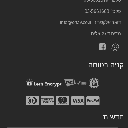
טלפון:
03-5661599
פקס':
03-5661688
דואר אלקטרוני:
info@ortav.co.il
מדיה דיגיטאלית:
עקוב
מצא
אחרינו
אותנו
ב-
ב-
קניה בטוחה
facebook
Waze
חדשות