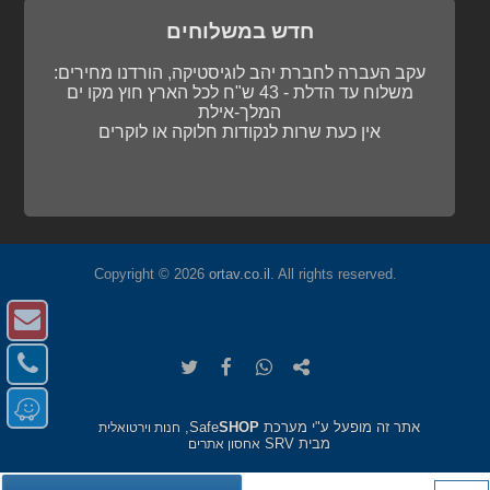
חדש במשלוחים
עקב העברה לחברת יהב לוגיסטיקה, הורדנו מחירים:
משלוח עד הדלת - 43 ש"ח לכל הארץ חוץ מקו ים
המלך-אילת
אין כעת שרות לנקודות חלוקה או לוקרים
עדכונים במועדון הלקוחות
Copyright © 2026
ortav.co.il
. All rights reserved.
צו
אנחנו עוברים למועדון לקוחות מובנה באתר. כל מה שצריך
לדעת תחת "מועדון הלקוחות" בתפריט הראשי.
ק
צו
העתק
שתף
שתף
שתף
-
URL
ב-
ב-
ב-
https://www.ortav.co.il/clarinet%5Fkol%5Fshir/p-
קש
מ
דו
ללוח
WhatsApp
facebook
twitter
2645.htm
-
אתר זה מופעל ע"י מערכת Safe
SHOP
,
או
חנות וירטואלית
אל
מבית SRV
טל
אחסון אתרים
ב-