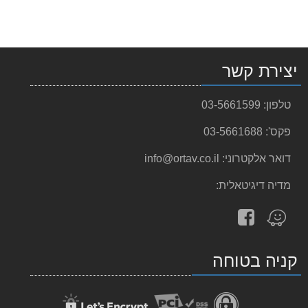
יצירת קשר
טלפון:
03-5661599
פקס':
03-5661688
דואר אלקטרוני:
info@ortav.co.il
מדיה דיגיטאלית:
עקוב
מצא
אחרינו
אותנו
ב-
ב-
קניה בטוחה
facebook
Waze