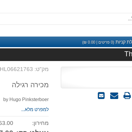
ת קניות
(
0
פריטים |
0.00
₪)
Th
מק"ט: HL06621763
מכירה רגילה
שאל
שלח
by Hugo Pinksterboer
אותנו
לחבר
על
למפרט מלא...
המוצר
מחירון:
3.00 ₪