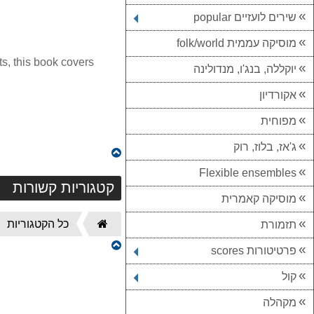
שירים לועזיים popular
מוסיקה עממית folk/world
s, this book covers
יוקללה, בנג'ו, מנדולינה
אקורדיון
מפוחית
ג'אז, בלוז, רוק
Flexible ensembles
קטגוריות קשורות
מוסיקה קאמרית
דף
כל הקטגוריות
תזמורת
הבית
פרטיטורות scores
קול
מקהלה