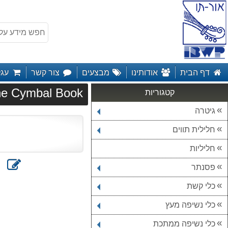
דף הבית
אודותינו
מבצעים
צור קשר
עגל
e Cymbal Book
קטגוריות
גיטרה
חלילית תווים
חליליות
כתוב
הדפס
פסנתר
חוות
דעת
כלי קשת
כלי נשיפה מעץ
כלי נשיפה ממתכת