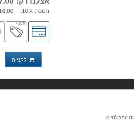
אצלנו רק:
.00 ₪
חסכת 10%:
16.00 ₪
10% -
לחץ
מב
לאפשרויות
תשלומים
לקנייה
ות המצילתיים