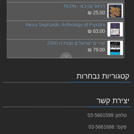
דניאל עקיבא - מלכות
25.00 ₪
Akiva Sephardic Anthology of Piyutim
63.00 ₪
שירים ישראלים שנות ה-2000
79.00 ₪
פורים שפיל
50.00 ₪
קטגוריות נבחרות
Donizetti, Maria Stuarda
326.00 ₪
יצירת קשר
המורה המצליח - להנות יותר, להרוויח יותר
50.00 ₪
טלפון:
03-5661599
Puccini - Turandot
150.00 ₪
פקס':
03-5661688