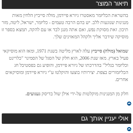
תיאור המוצר
בהשראת הכליזמר מאסטרו גיורא פיידמן, מולה סייביץ הלחין מאות
מנגינות שנוגעות ללב. יש בהם הרבה טעמים - כליזמר, ישראל, ליטה, מזרח
תיכון. זאת מסוקת נפש, ואם אתה מנגן לבד או עם להקה, תמצא בספר זה
מוסיקה שידבר אליך ולקהל המאזינים שלך.
שמואל (מולה) סייביץ
עלה לארץ מליטה בשנת 1971, ומאז הוא מוסיקאי
פעיל בארץ. מאז שנת 2006, הוא חלק של הסגל של הסמינר "כלרינט
וכליזמר בגליל" בהדרכתו של גיורא פיידמן, והופיע גם בפסטיבל חג
הכליזמורים בצפת. יצירותיו בוצעו והוקלטו ע"י גיורא פיידמן ומוסיקאים
אחרים.
חלק מן המנגינות מוקלטות על-ידי אילן שול בדיסק
געגועים.
אולי יעניין אותך גם