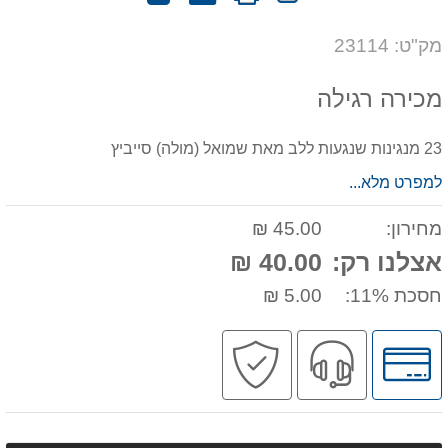
חוות
אותנו
לחבר
דעת
על
מק"ט: 23114
המוצר
מכירה רגילה
23 מנגינות שנגעות ללב מאת שמואל (מולה) סייביץ
למפרט מלא...
מחירון:
45.00 ₪
אצלנו רק:
40.00 ₪
חסכת 11%:
5.00 ₪
לחץ
שירות
קניה
לאפשרויות
מקצועי
בטוחה
תשלומים