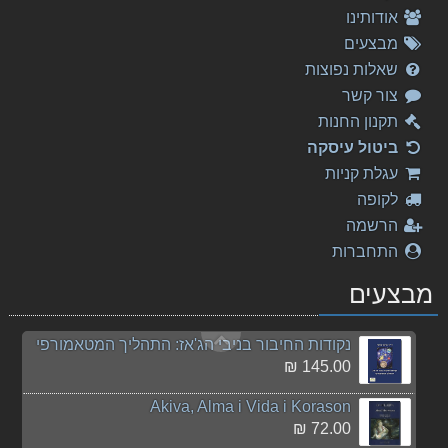
אודותינו
פורים שפיל
מבצעים
50.00 ₪
שאלות נפוצות
צור קשר
Donizetti, Maria Stuarda
326.00 ₪
תקנון החנות
ביטול עיסקה
המורה המצליח - להנות יותר, להרוויח יותר
עגלת קניות
50.00 ₪
לקופה
Puccini - Turandot
הרשמה
150.00 ₪
התחברות
המורה המצליח - להנות יותר, להרוויח יותר
מבצעים
35.00 ₪
נקודות החיבור בניבי הג'אז: התהליך המטאמורפי
145.00 ₪
Akiva, Alma i Vida i Korason
72.00 ₪