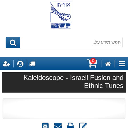
0
דף
לקופה
התחבר
ה
קטגוריות
הבית
עגלת
Kaleidoscope - Israeli Fusion and
קניות
Ethnic Tunes
כתוב
הדפס
שאל
שלח