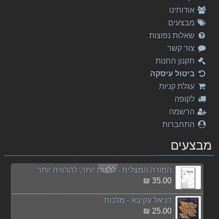
אודותינו
שירים ישראלים שנות ה-2000 חלק ב
מבצעים
79.00 ₪
שאלות נפוצות
צור קשר
Mozart - The Magic Flute
180.00 ₪
תקנון החנות
ביטול עיסקה
Bach - Overture in D major, BWV 1069
אין
עגלת קניות
תמונה
125.00 ₪
לקופה
המורה המצליח - להנות יותר, להרוויח יותר
הרשמה
50.00 ₪
התחברות
Akiva Sephardic Anthology of Piyutim
מבצעים
63.00 ₪
המורה המצליח - להנות יותר, להרוויח יותר
35.00 ₪
דניאל עקיבא - מלכות
25.00 ₪