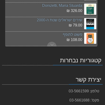
Donizetti, Maria Stuarda
326.00 ₪
שירים ישראלים שנות ה-2000
79.00 ₪
פשוט לתופף
108.00 ₪
שירים ישראלים שנות ה-2000 חלק ב
79.00 ₪
קטגוריות נבחרות
Mozart - The Magic Flute
180.00 ₪
יצירת קשר
Bach - Overture in D major, BWV 1069
אין
תמונה
125.00 ₪
טלפון:
03-5661599
המורה המצליח - להנות יותר, להרוויח יותר
50.00 ₪
פקס':
03-5661688