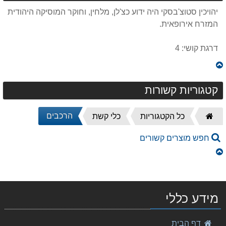
יהויכין סטוצ'בסקי היה ידוע כצ'לן, מלחין, וחוקר המוסיקה היהודית
המזרח אירופאית.
דרגת קושי: 4
קטגוריות קשורות
דף
הרכבים
כל הקטגוריות
כלי קשת
הבית
חפש מוצרים קשורים
מידע כללי
פשוט לתופף
דף הבית
108.00 ₪