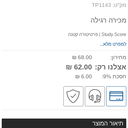
דעת
על
מק"ט: TP1143
המוצר
מכירה רגילה
Study Score | פרטיטורה קטנה
למפרט מלא...
מחירון:
68.00 ₪
אצלנו רק:
62.00 ₪
חסכת 9%:
6.00 ₪
לחץ
שירות
קניה
לאפשרויות
מקצועי
בטוחה
תשלומים
תיאור המוצר