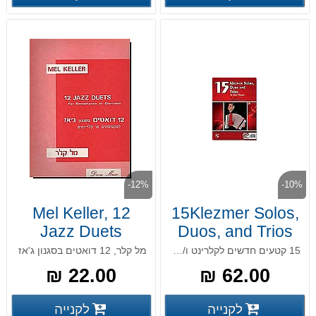
-12%
-10%
Mel Keller, 12
15Klezmer Solos,
Jazz Duets
Duos, and Trios
15 קטעים חדשים לקלרינט ו/או כלים אחרים מאת אמיל קרויטור, כולל דיסק עם פלייבק
מל קלר, 12 דואטים בסגנון ג'אז
22.00 ₪
62.00 ₪
פרטים נוספים
פרטים
לקנייה
לקנייה
פרטים נוספים
פרטים נוספים