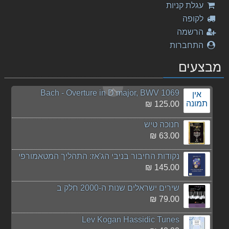
עגלת קניות
50.00 ₪
לקופה
Puccini - Turandot
הרשמה
150.00 ₪
התחברות
פורים שפיל
מבצעים
50.00 ₪
Bach - Overture in D major, BWV 1069
אין
תמונה
125.00 ₪
חנוכה טיש
63.00 ₪
נקודות החיבור בניבי הג'אז: התהליך המטאמורפי
145.00 ₪
שירים ישראלים שנות ה-2000 חלק ב
79.00 ₪
Lev Kogan Hassidic Tunes