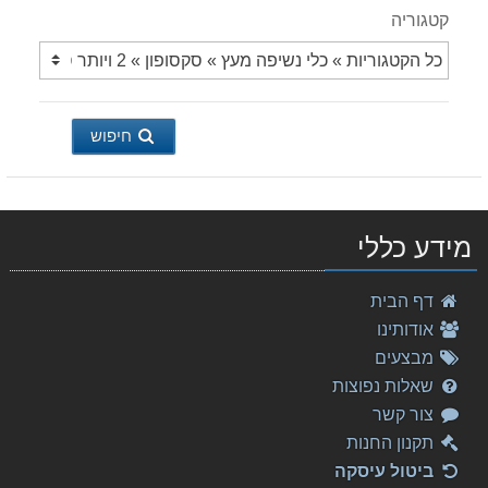
קטגוריה
חיפוש
מידע כללי
Lev Kogan Hassidic Tunes
דף הבית
40.00 ₪
אודותינו
Mozart - The Magic Flute
מבצעים
180.00 ₪
שאלות נפוצות
צור קשר
Donizetti, Maria Stuarda
326.00 ₪
תקנון החנות
ביטול עיסקה
המורה המצליח - להנות יותר, להרוויח יותר