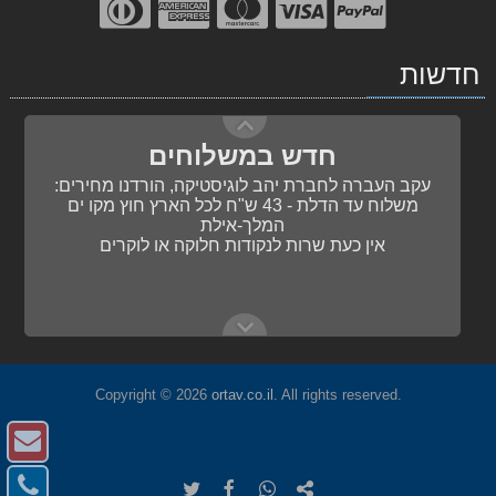
חדש במשלוחים
Akiva Sephardic Anthology of Piyutim
עקב העברה לחברת יהב לוגיסטיקה, הורדנו מחירים:
63.00 ₪
חדשות
משלוח עד הדלת - 43 ש"ח לכל הארץ חוץ מקו ים
המלך-אילת
Donizetti, Maria Stuarda
אין כעת שרות לנקודות חלוקה או לוקרים
326.00 ₪
לדבר מוסיקה: סט של 6 ספרים
500.00 ₪
עדכונים במועדון הלקוחות
דניאל עקיבא - מלכות
25.00 ₪
אנחנו עוברים למועדון לקוחות מובנה באתר. כל מה שצריך
לדעת תחת "מועדון הלקוחות" בתפריט הראשי.
פשוט לתופף
108.00 ₪
Copyright © 2026
ortav.co.il
. All rights reserved.
צו
ק
שעות פתיחה ל-9 באב
צו
העתק
שתף
שתף
שתף