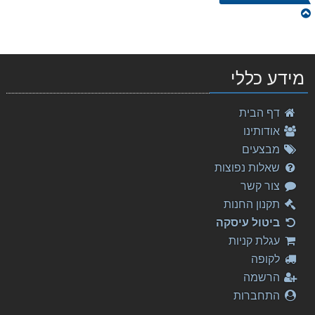
מידע כללי
Akiva Sephardic Anthology of Piyutim
דף הבית
63.00 ₪
אודותינו
Donizetti, Maria Stuarda
מבצעים
326.00 ₪
שאלות נפוצות
צור קשר
לדבר מוסיקה: סט של 6 ספרים
500.00 ₪
תקנון החנות
ביטול עיסקה
דניאל עקיבא - מלכות
עגלת קניות
25.00 ₪
לקופה
פשוט לתופף
הרשמה
108.00 ₪
התחברות