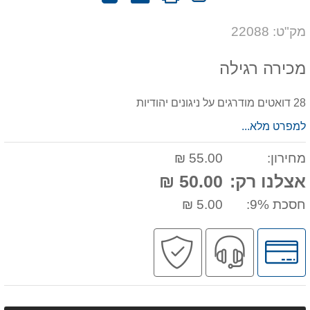
חוות
אותנו
לחבר
דעת
על
מק"ט: 22088
המוצר
מכירה רגילה
28 דואטים מודרגים על ניגונים יהודיות
למפרט מלא...
מחירון:
55.00 ₪
אצלנו רק:
50.00 ₪
חסכת 9%:
5.00 ₪
לחץ
שירות
קניה
לאפשרויות
מקצועי
בטוחה
תשלומים