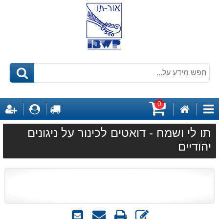
0
דף
לקופה
התחבר
ה
קטגוריות
הבית
עגלת
תו לי ושמח - דואטים לכינור על ניגונים
קניות
יהודיים
כתוב
הדפס
שאל
שלח