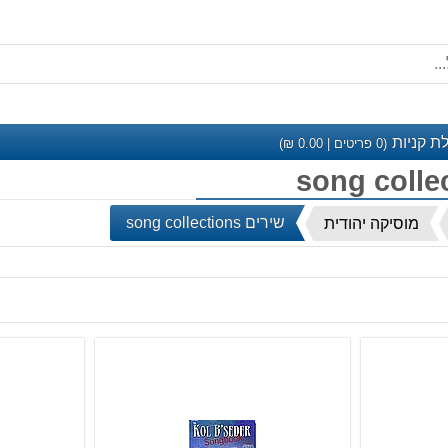
ת קניות
(
0
פריטים |
0.00
₪)
שירים song collections
מוסיקה יהודית