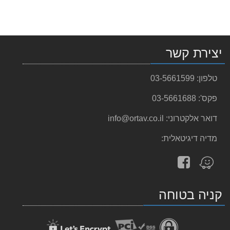
יצירת קשר
טלפון:
03-5661599
פקס':
03-5661688
דואר אלקטרוני:
info@ortav.co.il
מדיה דיגיטאלית:
עקוב
מצא
אחרינו
אותנו
ב-
ב-
קניה בטוחה
facebook
Waze