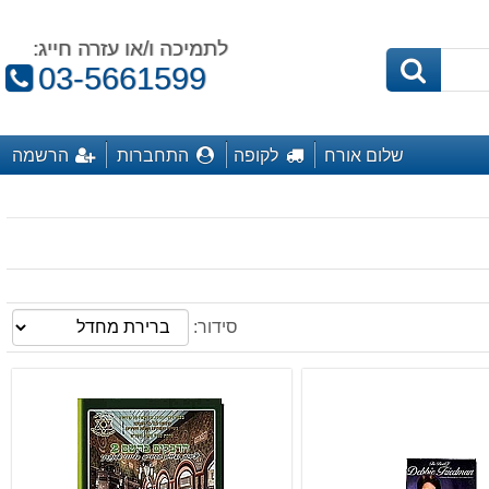
לתמיכה ו/או עזרה חייג:
טלפון:
03-5661599
שלום אורח
לקופה
התחברות
הרשמה
סידור: