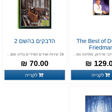
The Best of 
הדבקים בהשם 2
Friedma
אוסף שירים דבי פרידמן, מלחינה וזמרת יהודית אמריקאית
28 יצירות ושירים חסידיים בליווי פסנתרני
70.00 ₪
129.00
פרטים נוספים
פרטים נ
לקנייה
לקנייה
פרטים נוספים
פרטים נוספים