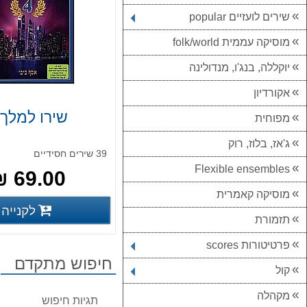
שירים לועזיים popular
מוסיקה עממית folk/world
יוקללה, בנג'ו, מנדולינה
אקורדיון
שירו למלך 4
מפוחית
ג'אז, בלוז, רוק
39 שירים חסידיים
Flexible ensembles
69.00 ₪
מוסיקה קאמרית
לקנייה
פרטים נוס
תזמורת
פרטיטורות scores
חיפוש מתקדם
קול
מקהלה
תגיות חיפוש