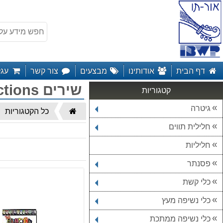
דף הבית
אודותינו
מבצעים
צור קשר
עגל
שירים song collections
קטגוריות
גיטרה
דף
כל הקטגוריות
הבית
חלילית תווים
חליליות
פסנתר
כלי קשת
כלי נשיפה מעץ
כלי נשיפה ממתכת