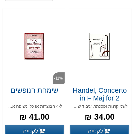
-11%
Handel, Concerto
שימחת הנופשים
in F Maj for 2
horns and piano
לשני קרנות ופסנתר, עיבוד של לב קוגן
ל-4 חצוצרות או כלי נשיפה אחרים
41.00 ₪
34.00 ₪
פרטים נוספים
פרטים
לקנייה
לקנייה
פרטים נוספים
פרטים נוספים