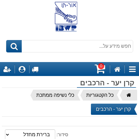
0
דף
לקופה
התחבר
ה
קטגוריות
הבית
עגלת
קרן יער - הרכבים
קניות
דף
כל הקטגוריות
כלי נשיפה ממתכת
הבית
קרן יער - הרכבים
סידור: