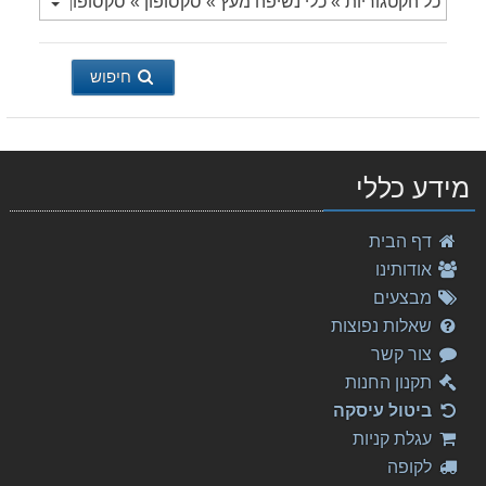
חיפוש
מידע כללי
Mozart - The Magic Flute
דף הבית
180.00 ₪
אודותינו
שירים ישראלים שנות ה-2000
מבצעים
79.00 ₪
שאלות נפוצות
צור קשר
Donizetti, Maria Stuarda
326.00 ₪
תקנון החנות
ביטול עיסקה
דניאל עקיבא - מלכות
עגלת קניות
25.00 ₪
לקופה