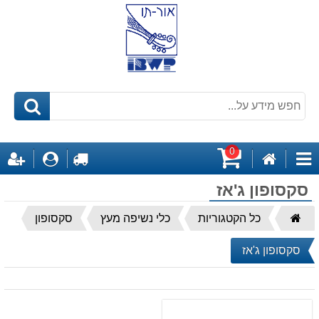
0
דף
לקופה
התחבר
ה
קטגוריות
הבית
עגלת
סקסופון ג'אז
קניות
דף
כל הקטגוריות
כלי נשיפה מעץ
סקסופון
הבית
סקסופון ג'אז