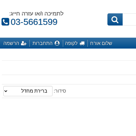
לתמיכה ו/או עזרה חייג:
טלפון:
03-5661599
שלום אורח
לקופה
התחברות
הרשמה
סידור: