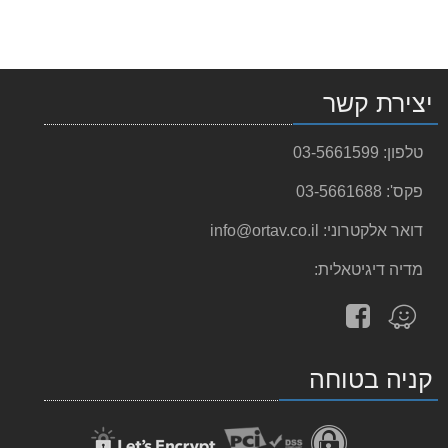
יצירת קשר
טלפון:
03-5661599
פקס':
03-5661688
דואר אלקטרוני:
info@ortav.co.il
מדיה דיגיטאלית:
עקוב
מצא
אחרינו
אותנו
ב-
ב-
קניה בטוחה
facebook
Waze