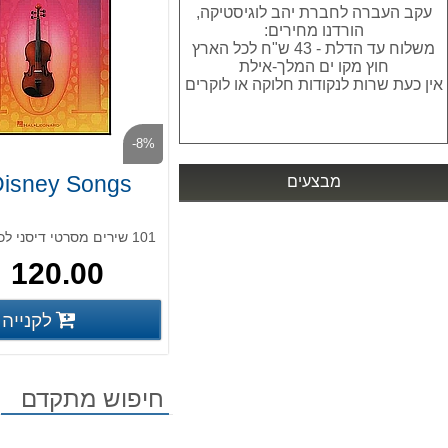
עקב העברה לחברת יהב לוגיסטיקה,
הורדנו מחירים:
משלוח עד הדלת - 43 ש"ח לכל הארץ
חוץ מקו ים המלך-אילת
אין כעת שרות לנקודות חלוקה או לוקרים
-8%
isney Songs
מבצעים
עדכונים במועדון הלקוחות
אנחנו עוברים למועדון לקוחות מובנה
101 שירים מסרטי דיסני לכינור
באתר. כל מה שצריך לדעת תחת "מועדון
120.00 ₪
הלקוחות" בתפריט הראשי.
לקנייה
פרטים נוס
חיפוש מתקדם
שעות פתיחה ל-9 באב