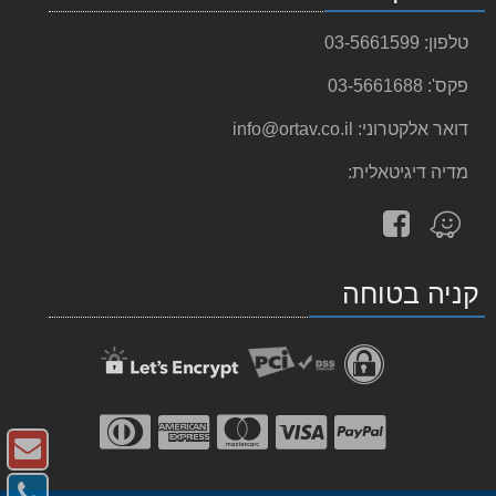
טלפון:
03-5661599
פקס':
03-5661688
דואר אלקטרוני:
info@ortav.co.il
מדיה דיגיטאלית:
עקוב
מצא
אחרינו
אותנו
ב-
ב-
קניה בטוחה
facebook
Waze
צו
ק
צו