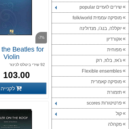
שירים לועזיים popular
מוסיקה עממית folk/world
יוקללה, בנג'ו, מנדולינה
-7%
אקורדיון
 the Beatles for
מפוחית
Violin
ג'אז, בלוז, רוק
92 שירי ביטלס לכינור
Flexible ensembles
103.00 ₪
מוסיקה קאמרית
לקנייה
פרטים נוס
תזמורת
פרטיטורות scores
קול
מקהלה