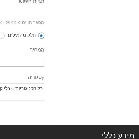
ביום ד 22/7 ערב תשעה באב
תגיות חיפוש
וביום ה 23/7, תשעה באב
החנות תסגר בשעה 16:00
מספר תווים מינימאלי: 2
חלק מהמילים
ממחיר
שעות פתיחת החנות
חזרנו לשעות פתיחה רגיל
ימי א,ב,ד,ה: 9:00-17:30
קטגוריה
ימי ג,ו: 9:00-14:00 (ימי ו' בשעון חורף עד
13:00)
מידע כללי