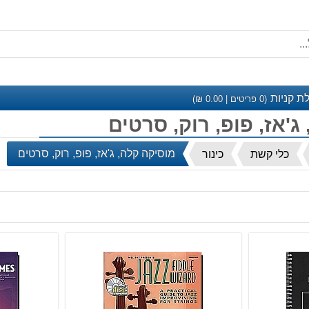
ת קניות
(
0
פריטים |
0.00
₪)
ג'אז, פופ, רוק, סרטים
מוסיקה קלה, ג'אז, פופ, רוק, סרטים
כלי קשת
כינור