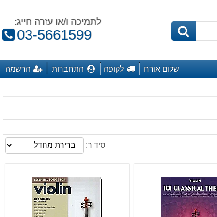
לתמיכה ו/או עזרה חייג:
טלפון:
03-5661599
שלום אורח
לקופה
התחברות
הרשמה
סידור: