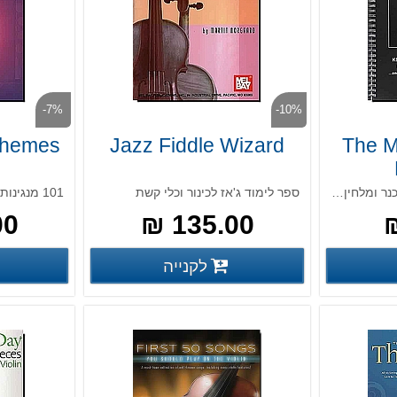
-7%
-10%
Themes
Jazz Fiddle Wizard
The M
המוזיקה של דניאל הופמן, כנר ומלחין כליזמר, משלבת את מסורת הכליזמר עם נגיעות של ז'אנרים מוזיקליים נוספים
ספר לימוד ג'אז לכינור וכלי קשת
101 מנגינות ממוסיקה קלסית לכינור
 ₪
135.00 ₪
פרטים נוספים
פרטים נוספים
לקנייה
פים
פרטים נוספים