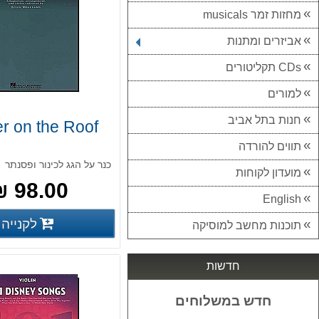
מחזות זמר musicals
אביזרים ומתנות
CDs תקליטורים
למורים
חנות בתל אביב
er on the Roof
תווים להורדה
כנר על הגג לכינור ופסנתר
מועדון לקוחות
98.00 ₪
English
לקנייה
פרטים נוס
תוכנות מחשב למוסיקה
חדשות
חדש במשלוחים