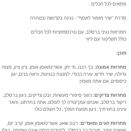
מתאים לכל הכלים
סדרת "שיר מזמור לאסף" - נגינה בקדושה ובטהרה
חמרוזות נגיני ברסלב, עם טרנספוזציות לכל הכלים
כולל תקליטור עם ליווי
תוכן:
מחרוזת אמונה:
בך רבנו, מי יתן, אשרינו/אומן אומן, ציון ציון, מצוה
גדולה, שיר חדש, עורה כבודי, למנצח בנגינות, וראה בנים, יגון
כיסופים, אם אתה מאמין
מחרוזת צדיקים:
ניגוני סיפורי מעשיות, ובכן צדיקים, ניגון ברסלב,
ריקוד ברסלב, ואנחנו עמך/נודה לך לעולם, אתה בחרתנו, והאר
עינינו בתורתיך, ניגון תנועת המלך, כל העולם כולו
מחרוזת חגים ומועדים:
רבנו שאג, אשרינו/אומן אומן, קרב יום,
שושנת יעקב, פורים בך ברסלב, ליהודים היתה אורה ושמחה, בגלל