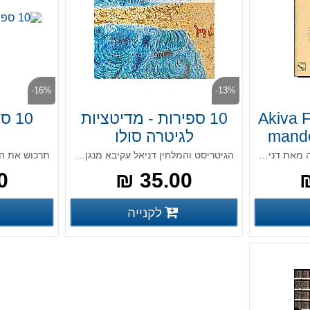
-16%
-13%
Akiva F
10 ספירות - מדיטציות
10 
mando
לגיטרה סולו
ו
4 תפילות למנדולינה וגיטרה מאת דניאל עקיבא
הגיטריסט והמלחין דניאל עקיבא מנגן מוסיקה מקורית בהשראת 10 הספירות של הקבלה.
 ₪
35.00 ₪
פרטים נוספים
פרטים נוספים
לקנייה
פים
פרטים נוספים