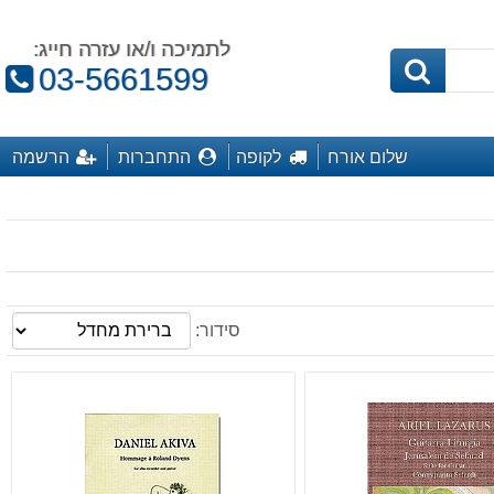
לתמיכה ו/או עזרה חייג:
טלפון:
03-5661599
שלום אורח
לקופה
התחברות
הרשמה
סידור: