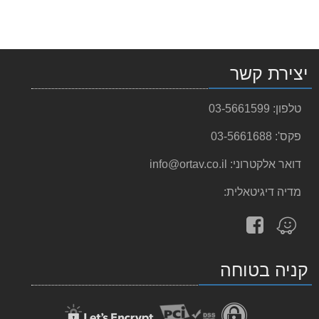
יצירת קשר
טלפון:
03-5661599
פקס':
03-5661688
דואר אלקטרוני:
info@ortav.co.il
מדיה דיגיטאלית:
עקוב
מצא
אחרינו
אותנו
ב-
ב-
קניה בטוחה
facebook
Waze