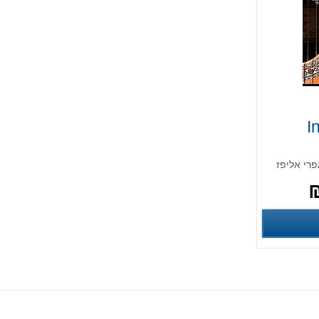
I
רי אליפז
פרטים נוספים
פים