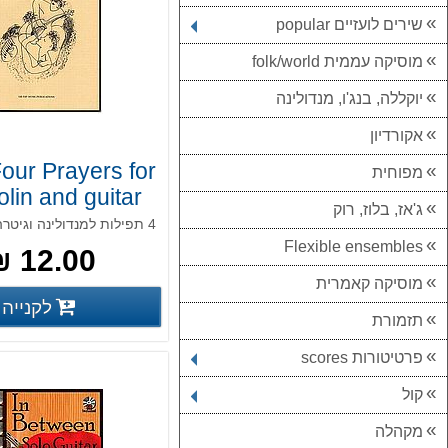
שירים לועזיים popular
מוסיקה עממית folk/world
יוקללה, בנג'ו, מנדולינה
אקורדיון
our Prayers for
מפוחית
lin and guitar
ג'אז, בלוז, רוק
Flexible ensembles
12.00 ₪
מוסיקה קאמרית
לקנייה
פרטים נוס
תזמורת
פרטיטורות scores
קול
מקהלה