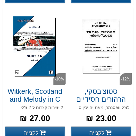
-10%
-12%
סטוצ'בסקי,
Witkerk, Scotland
הרהורים חסידיים
and Melody in C
Meditation
לצ'ל וופסנתר, מאת יהויכין סטוצ'בסקי
2 יצירות קצרות ל-2 צ'לי
Chassidique
27.00 ₪
23.00 ₪
פרטים נוספים
פרטים
לקנייה
לקנייה
פרטים נוספים
פרטים נוספים