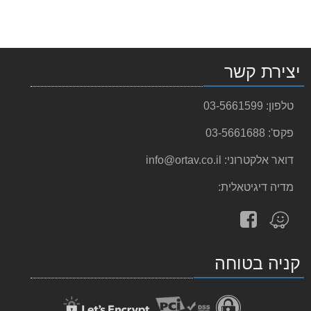
יצירת קשר
טלפון:
03-5661599
פקס':
03-5661688
דואר אלקטרוני:
info@ortav.co.il
מדיה דיגיטאלית:
עקוב
מצא
אחרינו
אותנו
ב-
ב-
קניה בטוחה
facebook
Waze