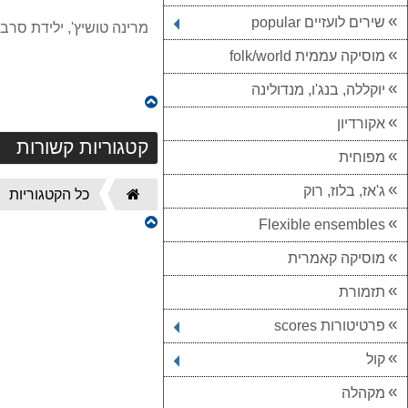
שירים לועזיים popular
מרינה טושיץ', ילידת סר
מוסיקה עממית folk/world
יוקללה, בנג'ו, מנדולינה
אקורדיון
קטגוריות קשורות
מפוחית
ג'אז, בלוז, רוק
דף
כל הקטגוריות
הבית
Flexible ensembles
מוסיקה קאמרית
תזמורת
פרטיטורות scores
קול
מקהלה