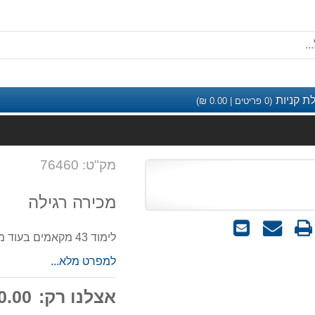
ת קניות
(
0
פריטים |
0.00
₪)
מק"ט: 76460
מכירה רגילה
שאל
שלח
לימוד 43 מקאמים בעוד מאת מרינה טושיץ'
אותנו
לחבר
על
למפרט מלא...
המוצר
אצלנו רק:
.00 ₪