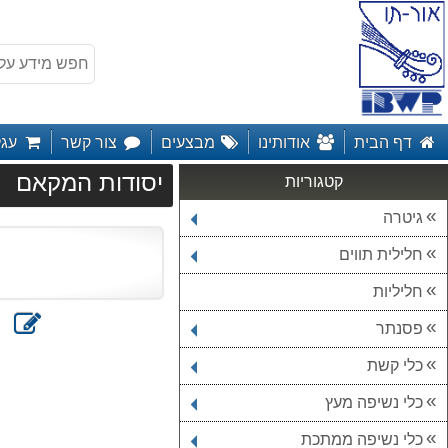
דף הבית
אודותינו
מבצעים
צור קשר
עגל
יסודות המקאם
קטגוריות
גיטרה
חלילית תווים
חליליות
כתוב
הדפס
פסנתר
חוות
דעת
כלי קשת
כלי נשיפה מעץ
כלי נשיפה ממתכת