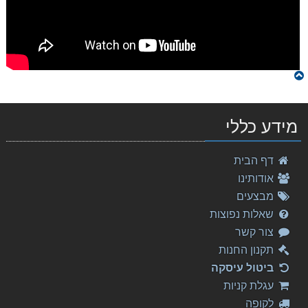
מידע כללי
המורה המצליח - להנות יותר, להרוויח יותר
דף הבית
50.00 ₪
אודותינו
פשוט לתופף
מבצעים
108.00 ₪
שאלות נפוצות
צור קשר
Lev Kogan Hassidic Tunes
40.00 ₪
תקנון החנות
ביטול עיסקה
Bach - Overture in D major, BWV 1069
אין
עגלת קניות
תמונה
125.00 ₪
לקופה