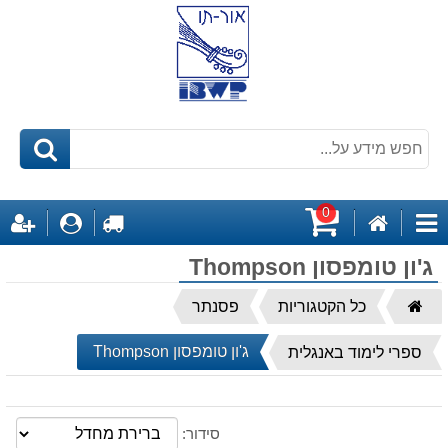
0
דף
לקופה
התחבר
ה
קטגוריות
הבית
עגלת
ג'ון טומפסון Thompson
קניות
דף
כל הקטגוריות
פסנתר
הבית
ג'ון טומפסון Thompson
ספרי לימוד באנגלית
סידור: