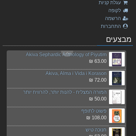
עגלת קניות
326.00 ₪
לקופה
המורה המצליח - להנות יותר, להרוויח יותר
הרשמה
35.00 ₪
התחברות
דניאל עקיבא - מלכות
מבצעים
25.00 ₪
Akiva Sephardic Anthology of Piyutim
63.00 ₪
Akiva, Alma i Vida i Korason
72.00 ₪
המורה המצליח - להנות יותר, להרוויח יותר
50.00 ₪
פשוט לתופף
108.00 ₪
חנוכה טיש