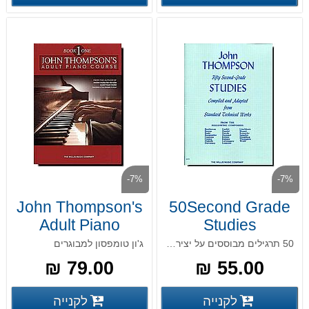
-7%
-7%
John Thompson's
50Second Grade
Adult Piano
Studies
Course 1
50 תרגילים מבוססים על יצירות קלסיות
ג'ון טומפסון למבוגרים
79.00 ₪
55.00 ₪
פרטים נוספים
פרטים
לקנייה
לקנייה
פרטים נוספים
פרטים נוספים