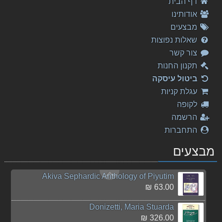
דף הבית
147.00 ₪
אודותינו
Lev Kogan Hassidic Tunes
מבצעים
40.00 ₪
שאלות נפוצות
צור קשר
Bach - Overture in D major, BWV 1069
אין
תמונה
125.00 ₪
תקנון החנות
ביטול עיסקה
המורה המצליח - להנות יותר, להרוויח יותר
עגלת קניות
50.00 ₪
לקופה
שירים ישראלים שנות ה-2000
הרשמה
79.00 ₪
התחברות
המורה המצליח - להנות יותר, להרוויח יותר
מבצעים
35.00 ₪
Akiva Sephardic Anthology of Piyutim
63.00 ₪
Donizetti, Maria Stuarda
326.00 ₪