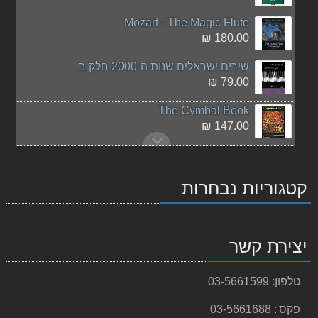
Mozart - The Magic Flute
180.00 ₪
שירים ישראלים שנות ה-2000 חלק ב
79.00 ₪
The Cymbal Book
147.00 ₪
Lev Kogan Hassidic Tunes
40.00 ₪
קטגוריות נבחרות
Bach - Overture in D major, BWV 1069
אין
תמונה
125.00 ₪
יצירת קשר
המורה המצליח - להנות יותר, להרוויח יותר
50.00 ₪
טלפון:
03-5661599
שירים ישראלים שנות ה-2000
79.00 ₪
פקס':
03-5661688